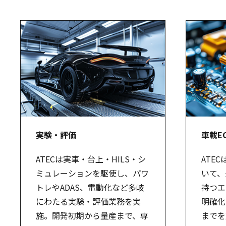
実験・評価
車載E
ATECは実車・台上・HILS・シ
ATE
ミュレーションを駆使し、パワ
いて、
トレやADAS、電動化など多岐
持つエ
にわたる実験・評価業務を実
明確化
施。開発初期から量産まで、専
までを