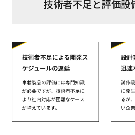
技術者不足と評価設
技術者不足による開発ス
設計
ケジュールの遅延
迅速
車載製品の評価には専門知識
試作
が必要ですが、技術者不足に
に発
より社内対応が困難なケース
るが
が増えています。
い企