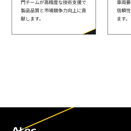
門チームが高精度な技術支援で
車両要
製品品質と市場競争力向上に貢
信頼性
献します。
ます。