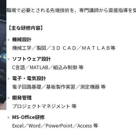
職場で必要とされる先端技術を、専門講師から直接指導を
【主な研修内容】
機械設計
機械工学／製図／３Ｄ ＣＡＤ／ＭＡＴＬＡＢ等
ソフトウェア設計
C言語／MATLAB／組込み制御 等
電子・電気設計
電子回路基礎／基板製作実習／測定機器 等
開発管理
プロジェクトマネジメント 等
MS-Office研修
Excel／Word／PowerPoint／Access 等