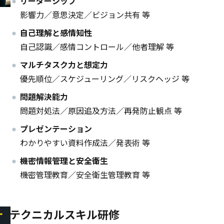
リーダーシップ
影響力／意思決定／ビジョン共有 等
自己理解と感情知性
自己認識／感情コントロール／他者理解 等
マルチタスク力と想定力
優先順位／スケジューリング／リスクヘッジ 等
問題解決能力
問題対処法／原因追及方法／再発防止観点 等
プレゼンテーション
わかりやすい資料作成法／発表術 等
機密情報管理と安全衛生
機密管理教育／安全衛生管理教育 等
テクニカルスキル研修