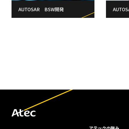
AUTOSAR BSW開発
AUTO
アテックの強み